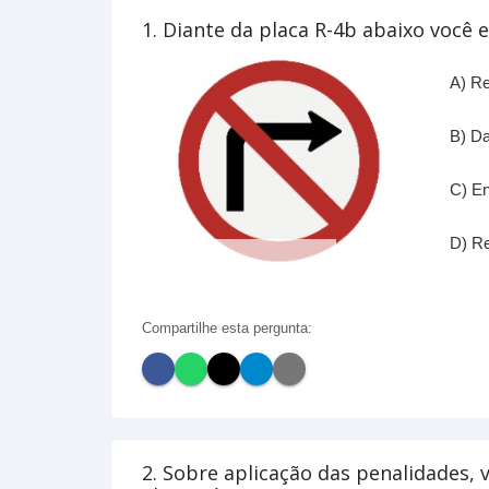
1. Diante da placa R-4b abaixo você 
A) Re
B) Da
C) En
D) Re
Compartilhe esta pergunta:
2. Sobre aplicação das penalidades, v