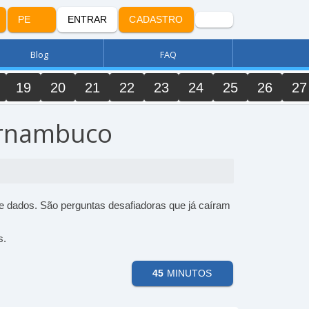
PE
ENTRAR
CADASTRO
Blog
FAQ
19
20
21
22
23
24
25
26
27
ernambuco
 dados. São perguntas desafiadoras que já caíram
s.
45
MINUTOS