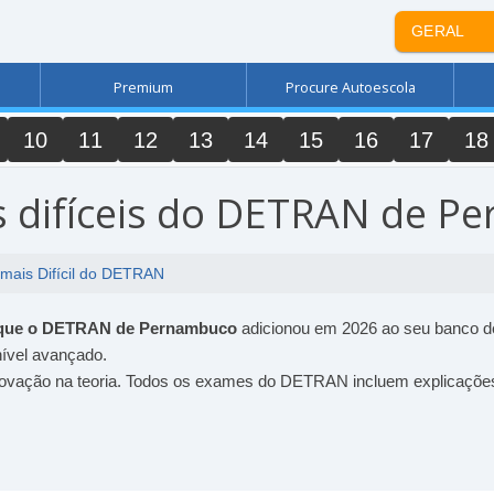
GERAL
Premium
Procure Autoescola
10
11
12
13
14
15
16
17
18
s difíceis do DETRAN de P
 mais Difícil do DETRAN
is que o DETRAN de Pernambuco
adicionou em 2026 ao seu banco de
nível avançado.
provação na teoria. Todos os exames do DETRAN incluem explicaçõe