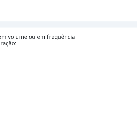
 em volume ou em freqüência
ração: