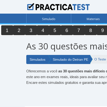
Simulado
Materiais
1
2
3
4
5
6
7
8
9
As 30 questões mai
O Teste
Simulados
Simulado do Detran PE
Oferecemos a você
as 30 questões mais difíce
este ano em exames reais, ideais para avaliar seu 
Encare estes simulados gratuitos e garanta sua a