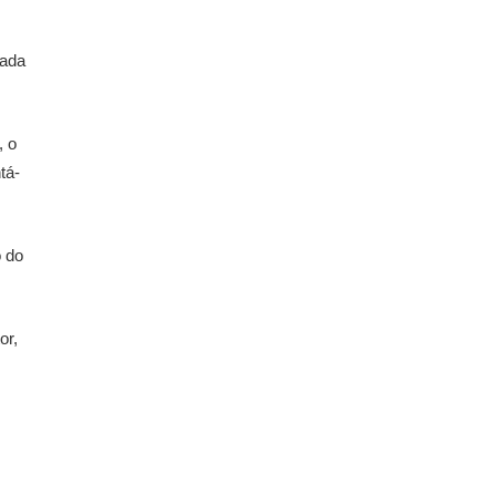
mada
, o
tá-
o do
or,