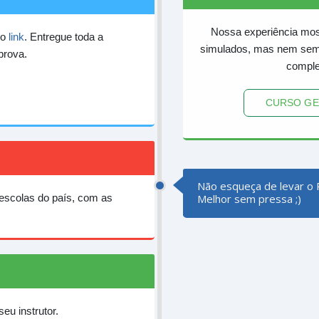
Nossa experiência mos
 o
link
. Entregue toda a
simulados, mas nem semp
prova.
comple
CURSO GE
Não esqueça de levar o 
escolas do país, com as
Melhor sem pressa ;)
eu instrutor.