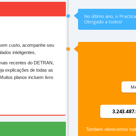
No último ano, o Practic
Obrigado a todos!
 sem custo, acompanhe seu
ados inteligentes.
mais recentes do DETRAN,
ja explicações de todas as
Muitos planos incluem livro
M
3.243.487
Também oferecemos todos