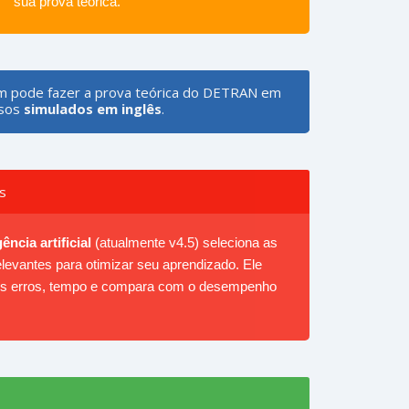
sua prova teórica.
 pode fazer a prova teórica do DETRAN em
ssos
simulados em inglês
.
s
gência artificial
(atualmente v4.5) seleciona as
levantes para otimizar seu aprendizado. Ele
os erros, tempo e compara com o desempenho