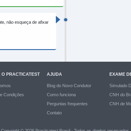
te, não esqueça de afixar
 O PRACTICATEST
AJUDA
EXAME D
somos
Blog do Novo Condutor
Simulado D
e Condições
Como funciona
CNH do Bra
Perguntas frequentes
CNH de Mo
Contato
Copyright © 2026 Practicatest Brasil - Todos os direitos reservados.