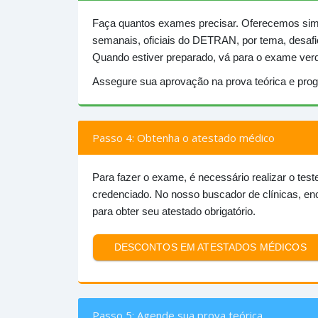
Faça quantos exames precisar. Oferecemos simula
semanais, oficiais do DETRAN, por tema, desafi
Quando estiver preparado, vá para o exame verd
Assegure sua aprovação na prova teórica e pro
Passo 4: Obtenha o atestado médico
Para fazer o exame, é necessário realizar o tes
credenciado. No nosso buscador de clínicas, e
para obter seu atestado obrigatório.
DESCONTOS EM ATESTADOS MÉDICOS
Passo 5: Agende sua prova teórica