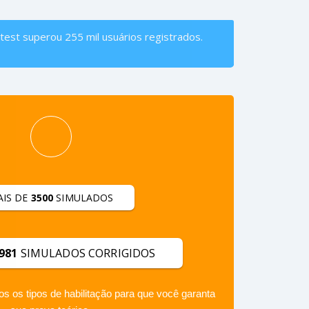
atest superou 255 mil usuários registrados.
AIS DE
3500
SIMULADOS
.981
SIMULADOS CORRIGIDOS
 os tipos de habilitação para que você garanta