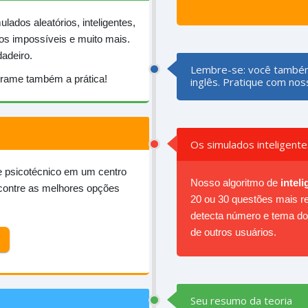
dos aleatórios, inteligentes,
os impossíveis e muito mais.
adeiro.
Lembre-se: você também
grame também a prática!
inglês. Pratique com no
Os simulados inteligente
te psicotécnico em um centro
Nosso algoritmo de
inteli
ncontre as melhores opções
20 ou 30 questões mais re
detecta número e tema d
de outros usuários.
Seu resumo da teoria