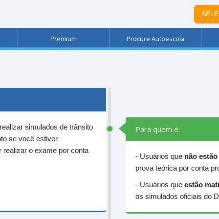
SEL
Premium
Procure Autoescola
 realizar simulados de trânsito
Para quem é:
to se você estiver
 realizar o exame por conta
- Usuários que
não estão
prova teórica por conta p
- Usuários que
estão mat
os simulados oficiais do