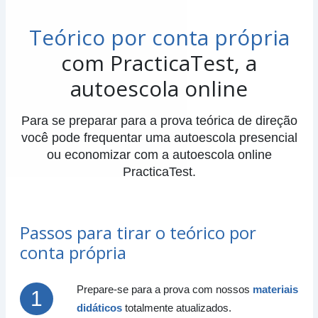
professora Shalaine
Teórico por conta própria
03/08
18:00h
Grátis
Practicatest Brasil - Aula teórica B com a
com PracticaTest, a
LOGIN
professora Shalaine
autoescola online
02/08
18:00h
Grátis
Practicatest Brasil - Aula teórica B com a
LOGIN
Para se preparar para a prova teórica de direção
professora Shalaine
você pode frequentar uma autoescola presencial
01/08
18:00h
Grátis
ou economizar com a autoescola online
Practicatest Brasil - Aula teórica B com a
LOGIN
PracticaTest.
professora Shalaine
31/07
18:00h
Grátis
Practicatest Brasil - Aula teórica B com a
Passos para tirar o teórico por
LOGIN
professora Shalaine
conta própria
30/07
18:00h
Grátis
Practicatest Brasil - Aula teórica B com a
LOGIN
Prepare-se para a prova com nossos
materiais
professora Shalaine
didáticos
totalmente atualizados.