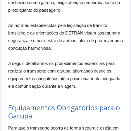
Dicas Práticas
conhecido como garupa, exige atenção redobrada tanto do
piloto quanto do passageiro.
7.4 Ajustes na suspensão ou calibragem de pneus
ao transportar peso extra
As normas estabelecidas pela legislação de trânsito
Calibragem de Pneus
brasileira e as orientações do DETRAN visam assegurar a
Ajustes na Suspensão
segurança e o bem-estar de ambos, além de promover uma
Benefícios e Importância dos Ajustes
condução harmoniosa.
A seguir, detalhamos os procedimentos essenciais para
realizar o transporte com garupa, abordando desde os
equipamentos obrigatórios até o posicionamento adequado
e a comunicação durante a viagem.
Equipamentos Obrigatórios para o
Garupa
Para que o transporte ocorra de forma segura e esteja em